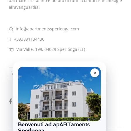
dal mare cristallino e dotato di tutti i comfort e tecnologie
all’avanguardia.
info@apartmentssperlonga.com
+393891134430
Via Valle, 199, 04029 Sperlonga (LT)
×
Visa
PayPal
MasterCard
Benvenuti ad apARTaments
Sperlonga.