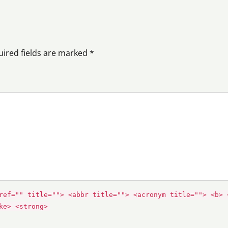
uired fields are marked *
ref="" title=""> <abbr title=""> <acronym title=""> <b> 
ke> <strong>