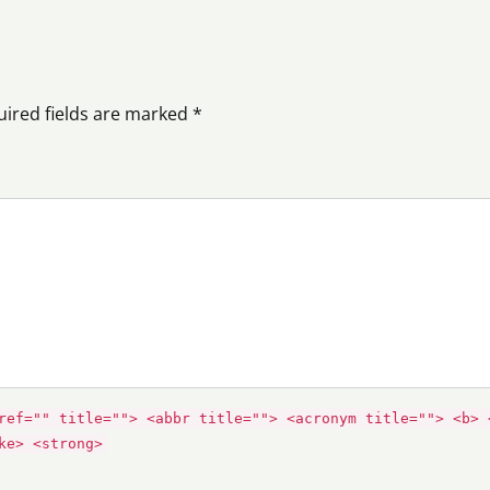
uired fields are marked *
ref="" title=""> <abbr title=""> <acronym title=""> <b> 
ke> <strong>